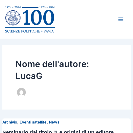
Vai
Paginazione
Main
al
articoli
Men
contenuto
Nome dell'autore:
LucaG
,
,
Archivio
Eventi satellite
News
Seminario dal titolo “Le origini di un editore