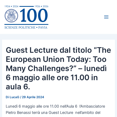
Vai
Navigazione
Main
al
articoli
Men
contenuto
Guest Lecture dal titolo “The
European Union Today: Too
Many Challenges?” – lunedì
6 maggio alle ore 11.00 in
aula 6.
Di
LucaG
/
29 Aprile 2024
Lunedì 6 maggio alle ore 11.00 nell’Aula 6 l’Ambasciatore
Pietro Benassi terrà una Guest Lecture nell’ambito del