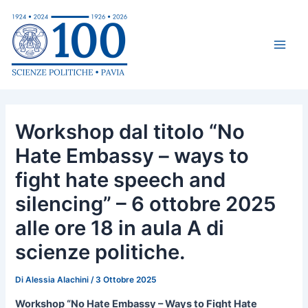
Vai
Navigazione
Main
al
articoli
Men
contenuto
Workshop dal titolo “No
Hate Embassy – ways to
fight hate speech and
silencing” – 6 ottobre 2025
alle ore 18 in aula A di
scienze politiche.
Di
Alessia AIachini
/
3 Ottobre 2025
Workshop “No Hate Embassy – Ways to Fight Hate