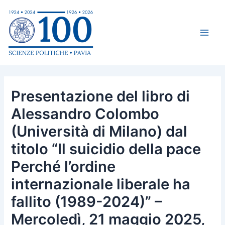
Vai
Navigazione
Main
al
articoli
Men
contenuto
Presentazione del libro di
Alessandro Colombo
(Università di Milano) dal
titolo “Il suicidio della pace
Perché l’ordine
internazionale liberale ha
fallito (1989-2024)” –
Mercoledì, 21 maggio 2025,